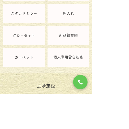
スタンドミラー
押入れ
クローゼット
新品組布団
カーペット
個人専用貸自転車
近隣施設
スーパー
コンビニ
銀行
郵便局